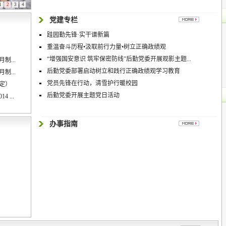
1
2
3
4
党建专栏
跬园勤先锋·实干谱新篇
重温奋斗历程•汲取前行力量•树立正确政绩观
“增强国安意识 筑牢保密防线”后勤党委开展观影主题...
制...
后勤党委部署启动树立和践行正确政绩观学习教育
制...
党员先锋在行动，清雪护行暖校园
制定）
后勤党委开展主题党日活动
...
办事指南