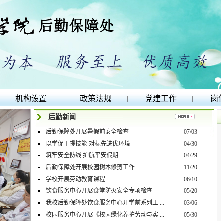
机构设置
|
政策法规
|
党建工作
|
岗
后勤新闻
后勤保障处开展暑假前安全检查
07/03
以学促干提技能 对标先进优环境
04/30
筑牢安全防线 护航平安假期
04/29
后勤保障处开展校园树木修剪工作
11/20
学校开展劳动教育课程
06/10
饮食服务中心开展食堂防火安全专项检查
05/20
我校后勤保障处饮食服务中心开学前系列工 ...
03/06
校园服务中心开展《校园绿化养护劳动与实 ...
05/30