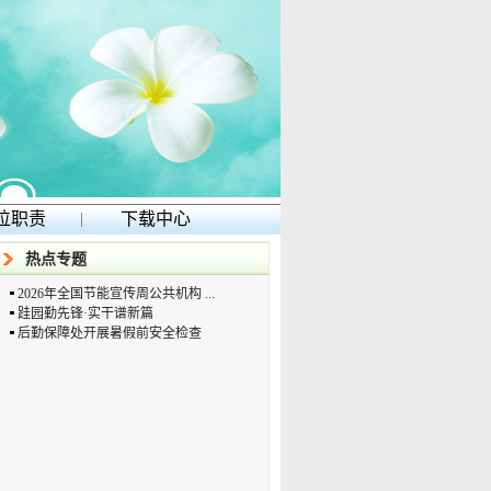
位职责
|
下载中心
热点专题
2026年全国节能宣传周公共机构 ...
跬园勤先锋·实干谱新篇
后勤保障处开展暑假前安全检查