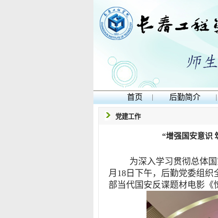
首页
|
后勤简介
|
党建工作
“增强国安意识
为深入学习贯彻总体国
月18日下午，后勤党委组
部当代国安反谍题材电影《