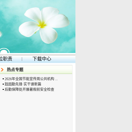
位职责
|
下载中心
热点专题
2026年全国节能宣传周公共机构 ...
跬园勤先锋·实干谱新篇
后勤保障处开展暑假前安全检查