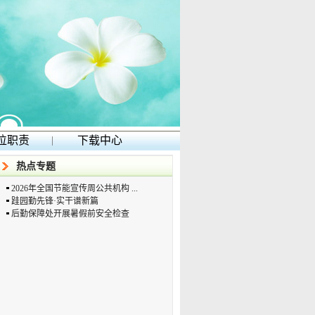
位职责
|
下载中心
热点专题
2026年全国节能宣传周公共机构 ...
跬园勤先锋·实干谱新篇
后勤保障处开展暑假前安全检查